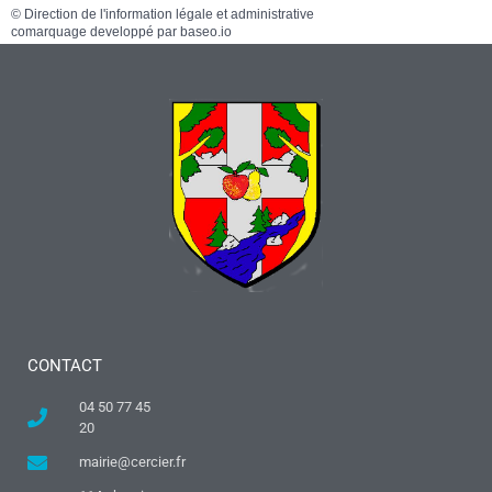
©
Direction de l'information légale et administrative
comarquage developpé par
baseo.io
CONTACT
04 50 77 45
20
mairie@cercier.fr