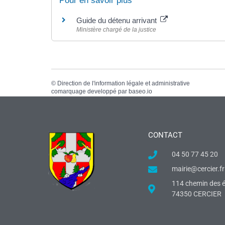
Pour en savoir plus
Guide du détenu arrivant
Ministère chargé de la justice
©
Direction de l'information légale et administrative
comarquage developpé par
baseo.io
CONTACT
04 50 77 45 20
mairie@cercier.fr
114 chemin des é
74350 CERCIER