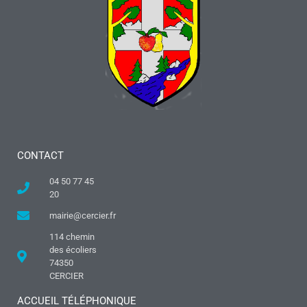
CONTACT
04 50 77 45
20
mairie@cercier.fr
114 chemin
des écoliers
74350
CERCIER
ACCUEIL TÉLÉPHONIQUE