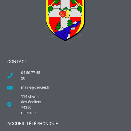
CONTACT
04 50 77 45
20
mairie@cercier.fr
114 chemin
des écoliers
74350
CERCIER
ACCUEIL TÉLÉPHONIQUE