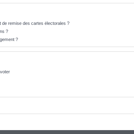
 de remise des cartes électorales ?
ons ?
agement ?
 voter