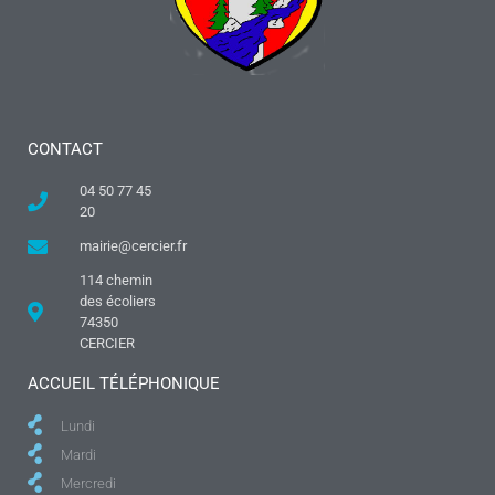
CONTACT
04 50 77 45
20
mairie@cercier.fr
114 chemin
des écoliers
74350
CERCIER
ACCUEIL TÉLÉPHONIQUE
Lundi
Mardi
Mercredi