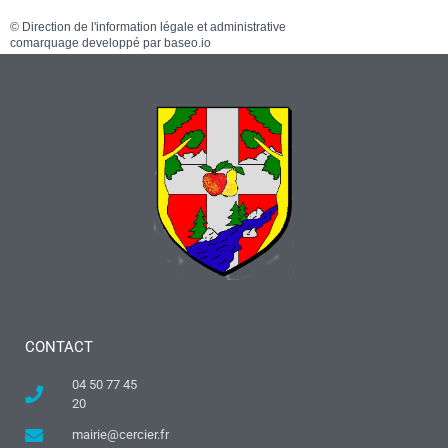
©
Direction de l'information légale et administrative
comarquage developpé par
baseo.io
CONTACT
04 50 77 45
20
mairie@cercier.fr