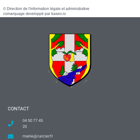
©
Direction de l'information légale et administrative
comarquage developpé par
baseo.io
CONTACT
04 50 77 45
20
mairie@cercier.fr