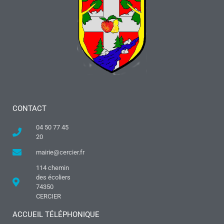
CONTACT
04 50 77 45
20
mairie@cercier.fr
114 chemin
des écoliers
74350
CERCIER
ACCUEIL TÉLÉPHONIQUE