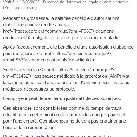
Vérifié le 13/05/2022 - Direction de l'information légale et administrative
(Première ministre)
Pendant sa grossesse, la salariée bénéficie d'autorisations
d'absence pour se rendre aux <a
href="https://cercier.fr/comarque/?xml=F963">examens
médicaux</a> obligatoires prévus par l'assurance maladie.
Après l'accouchement, elle bénéficie d'une autorisation d'absence
pour se rendre à <a href="https://cercier.fr/comarque/?
xml=F963">l'examen postnatal</a> obligatoire.
Si elle a recours à <a href="https://cercier.fr/comarque/?
xml=F31462">l'assistance médicale à la procréation (AMP)</a>,
la salariée bénéficie d'une autorisation d'absence pour les actes
médicaux nécessaires au protocole.
L'employeur peut demander un justificatif de ces absences.
Ces absences sont considérées comme du temps de travail
effectif pour la détermination de la durée des congés payés et
pour l'ancienneté. Ces absences ne doivent pas entraîner une
baisse de la rémunération.
Pendant 1 an à partir de la naissance de son enfant, <a