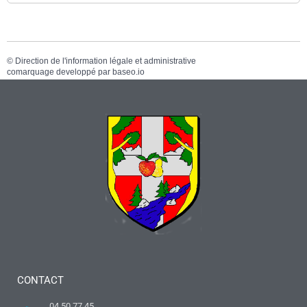
©
Direction de l'information légale et administrative
comarquage developpé par
baseo.io
CONTACT
04 50 77 45