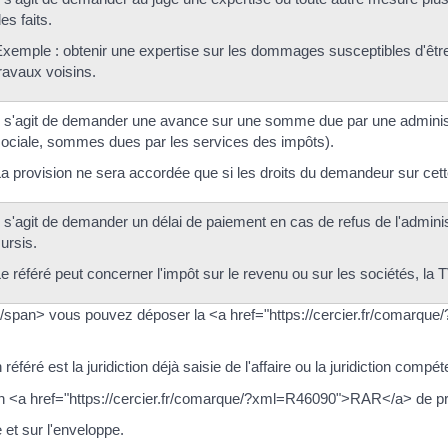
es faits.
xemple : obtenir une expertise sur les dommages susceptibles d'êt
ravaux voisins.
l s'agit de demander une avance sur une somme due par une administ
ociale, sommes dues par les services des impôts).
a provision ne sera accordée que si les droits du demandeur sur cet
l s'agit de demander un délai de paiement en cas de refus de l'admin
ursis.
e référé peut concerner l'impôt sur le revenu ou sur les sociétés, la T
pan> vous pouvez déposer la <a href="https://cercier.fr/comarque/?
féré est la juridiction déjà saisie de l'affaire ou la juridiction compéte
 en <a href="https://cercier.fr/comarque/?xml=R46090">RAR</a> de p
 et sur l'enveloppe.