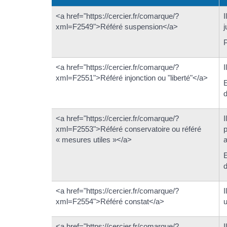
<a href="https://cercier.fr/comarque/?
I
xml=F2549">Référé suspension</a>
j
P
<a href="https://cercier.fr/comarque/?
I
xml=F2551">Référé injonction ou "liberté"</a>
E
d
<a href="https://cercier.fr/comarque/?
I
xml=F2553">Référé conservatoire ou référé
p
« mesures utiles »</a>
a
E
d
<a href="https://cercier.fr/comarque/?
I
xml=F2554">Référé constat</a>
u
<a href="https://cercier.fr/comarque/?
I