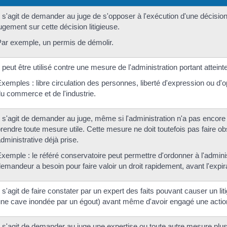
l s'agit de demander au juge de s'opposer à l'exécution d'une décision 
ugement sur cette décision litigieuse.
ar exemple, un permis de démolir.
l peut être utilisé contre une mesure de l'administration portant attein
xemples : libre circulation des personnes, liberté d'expression ou d'opi
u commerce et de l'industrie.
l s'agit de demander au juge, même si l'administration n'a pas encore 
rendre toute mesure utile. Cette mesure ne doit toutefois pas faire ob
dministrative déjà prise.
xemple : le référé conservatoire peut permettre d'ordonner à l'admini
emandeur a besoin pour faire valoir un droit rapidement, avant l'expira
l s'agit de faire constater par un expert des faits pouvant causer un l
ne cave inondée par un égout) avant même d'avoir engagé une action
l s'agit de demander au juge une expertise ou toute autre mesure plu