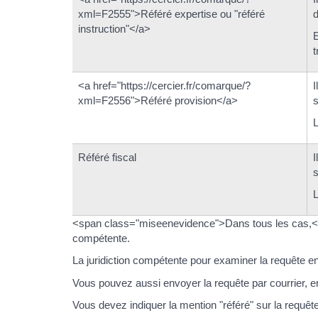
xml=F2555">Référé expertise ou "référé
d
instruction"</a>
E
t
<a href="https://cercier.fr/comarque/?
I
xml=F2556">Référé provision</a>
s
L
Référé fiscal
I
s
L
<span class="miseenevidence">Dans tous les cas,</s
compétente.
La juridiction compétente pour examiner la requête en ré
Vous pouvez aussi envoyer la requête par courrier,
Vous devez indiquer la mention "référé" sur la requête