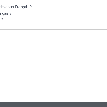
 devenant Français ?
ançais ?
e ?