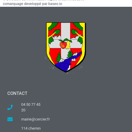
comarquage developpé par
baseo.io
CONTACT
04 50 77 45
20
mairie@cercier.fr
114 chemin