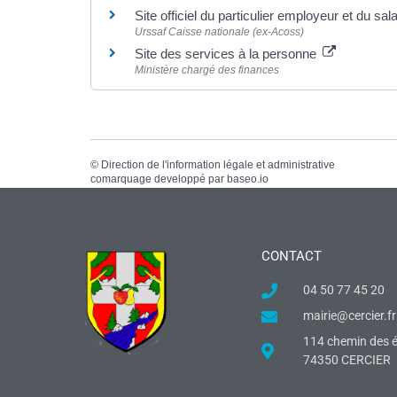
Site officiel du particulier employeur et du sal
Urssaf Caisse nationale (ex-Acoss)
Site des services à la personne
Ministère chargé des finances
©
Direction de l'information légale et administrative
comarquage developpé par
baseo.io
CONTACT
04 50 77 45 20
mairie@cercier.fr
114 chemin des é
74350 CERCIER