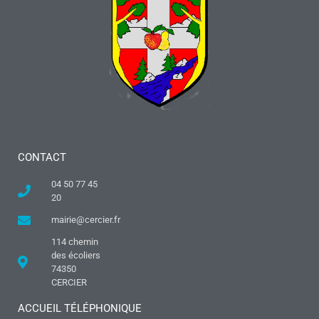
CONTACT
04 50 77 45
20
mairie@cercier.fr
114 chemin
des écoliers
74350
CERCIER
ACCUEIL TÉLÉPHONIQUE