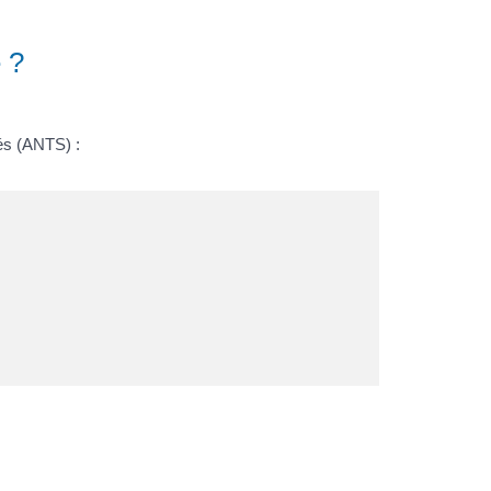
 ?
sés (ANTS) :