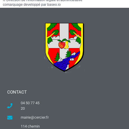
©
Direction de l'information légale et administrative
comarquage developpé par
baseo.io
CONTACT
04 50 77 45
20
mairie@cercier.fr
114 chemin