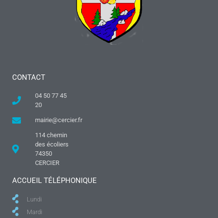
CONTACT
04 50 77 45
20
mairie@cercier.fr
114 chemin
des écoliers
74350
CERCIER
ACCUEIL TÉLÉPHONIQUE
Lundi
Mardi