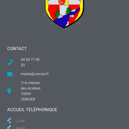
CONTACT
04 50 77 45
20
mairie@cercier.fr
114 chemin
des écoliers
74350
CERCIER
ACCUEIL TÉLÉPHONIQUE
Lundi
Mardi