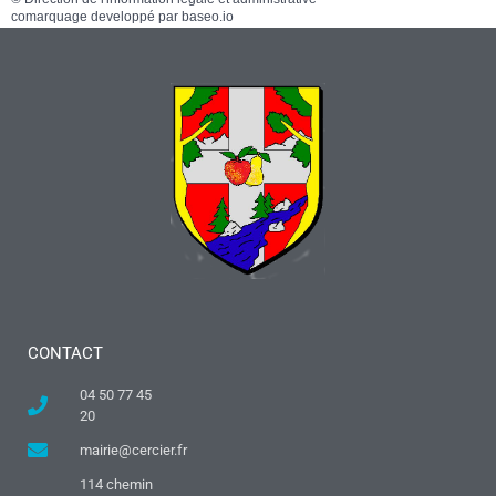
comarquage developpé par
baseo.io
CONTACT
04 50 77 45
20
mairie@cercier.fr
114 chemin