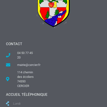
CONTACT
04 50 77 45
20
mairie@cercier.fr
114 chemin
des écoliers
74350
CERCIER
ACCUEIL TÉLÉPHONIQUE
Lundi