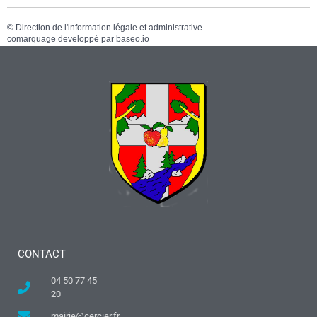
©
Direction de l'information légale et administrative
comarquage developpé par
baseo.io
CONTACT
04 50 77 45
20
mairie@cercier.fr