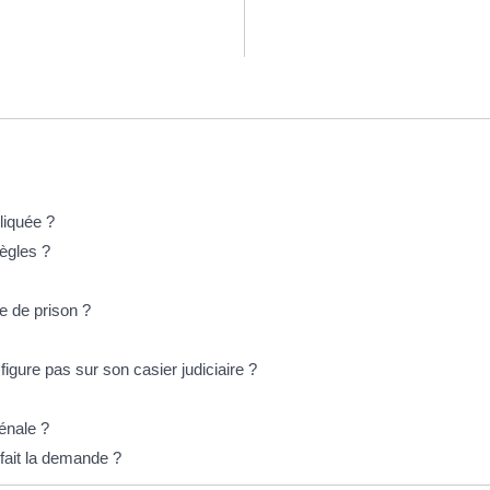
liquée ?
règles ?
e de prison ?
gure pas sur son casier judiciaire ?
pénale ?
 fait la demande ?