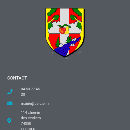
CONTACT
04 50 77 45
20
mairie@cercier.fr
114 chemin
des écoliers
74350
CERCIER